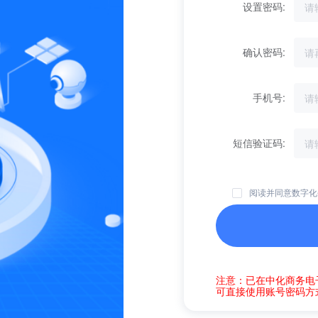
设置密码:
确认密码:
手机号:
短信验证码:
阅读并同意数字化
注意：已在中化商务电
可直接使用账号密码方