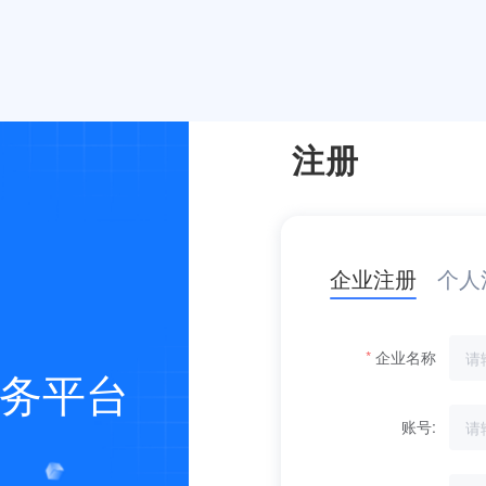
注册
企业注册
个人
企业名称
务平台
账号: